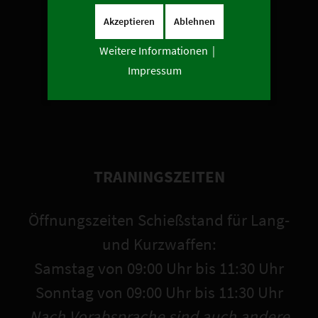
DSU
Akzeptieren
Ablehnen
Stadt Schwarzenberg/Erzgebirge
Weitere Informationen
|
Schützenbruderschaft Kirchborchen
Impressum
Meyton Electronic Targets
TRAININGSZEITEN
Öffnungszeiten Schießstand für Lang-
und Kurzwaffen:
Samstag von 09:00 Uhr bis 11:30 Uhr
Sonntag von 09:00 Uhr bis 11:30 Uhr
Nach Vorabsprache sind auch andere