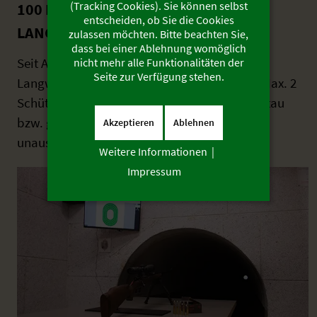
(Tracking Cookies). Sie können selbst
100 METER GROSSKALIBER L
entscheiden, ob Sie die Cookies
ANGWAFFENBAHN
zulassen möchten. Bitte beachten Sie,
dass bei einer Ablehnung womöglich
Seit April 2022 ist die 100-Meter-Großkaliber-
nicht mehr alle Funktionalitäten der
Seite zur Verfügung stehen.
Langwaffenbahn für alle Schützen nutzbar. Max. 2
Schützen können gleichzeitig schießen. Bei Stau
bzw. großem Andrang sind Wartezeiten
Akzeptieren
Ablehnen
unausweichlich - bitte kalkuliert das mit ein!
Weitere Informationen
|
Impressum